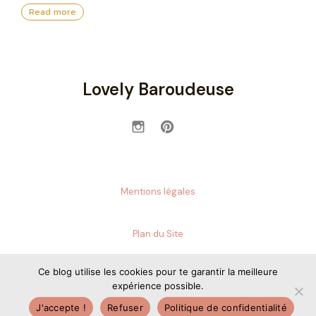
Read more
Lovely Baroudeuse
Mentions légales
Plan du Site
© 2026 Lovely Baroudeuse. Created for free using
Ce blog utilise les cookies pour te garantir la meilleure
WordPress and
Kubio
expérience possible.
J'accepte !
Refuser
Politique de confidentialité