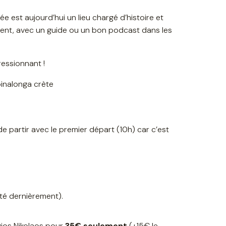
ée est aujourd’hui un lieu chargé d’histoire et
lument, avec un guide ou un bon podcast dans les
ressionnant !
 de partir avec le premier départ (10h) car c’est
nté dernièrement).
gios Nikolaos pour
35€ seulement
(+15€ le