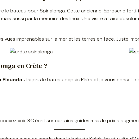
re le bateau pour Spinalonga. Cette ancienne léproserie fortifi
, mais aussi par la mémoire des lieux. Une visite à faire abso
 vues imprenables sur la mer et les terres en face. Juste imp
longa en Crète ?
u Elounda
. J’ai pris le bateau depuis Plaka et je vous conseille
pouvez voir 8€ écrit sur certains guides mais le prix a augme
inalonga avec baignade dans la baie de Kolokitha et visite d’A