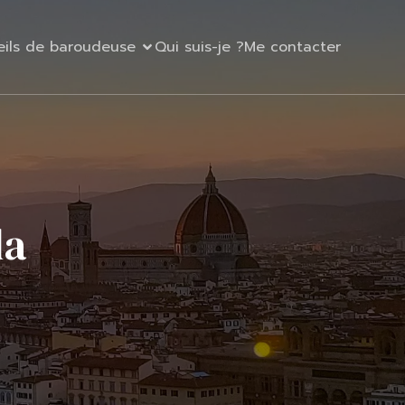
eils de baroudeuse
Qui suis-je ?
Me contacter
la